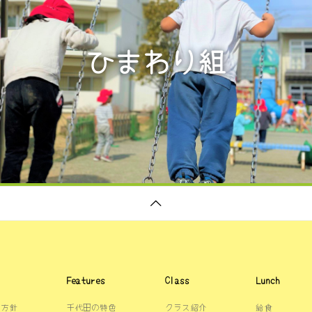
ひまわり組
Features
Class
Lunch
・方針
千代田の特色
クラス紹介
給食