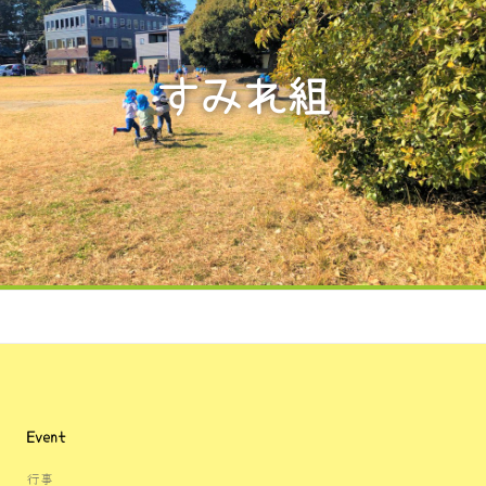
すみれ組
Event
行事