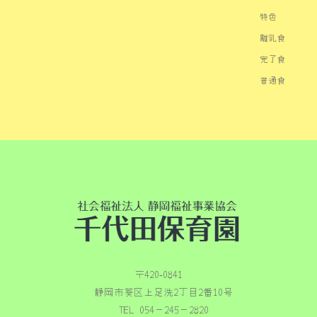
特色
離乳食
完了食
普通食
〒420‐0841
静岡市葵区上足洗2丁目2番10号
TEL 054－245－2820